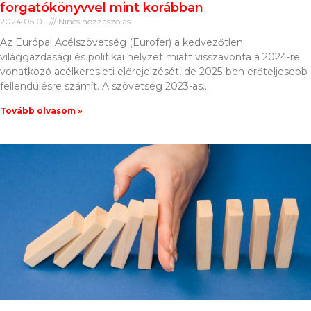
forgatókönyvvel mint korábban
2024.05.01.
Nincs hozzászólás
Az Európai Acélszövetség (Eurofer) a kedvezőtlen
világgazdasági és politikai helyzet miatt visszavonta a 2024-re
vonatkozó acélkeresleti előrejelzését, de 2025-ben erőteljesebb
fellendülésre számít. A szövetség 2023-as
Tovább olvasom »