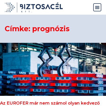
Címke: prognózis
Az EUROFER már nem számol olyan kedvező