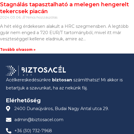
Stagnálás tapasztalható a melegen hengerelt
tekercsek piacán
2024.03.06.
Nincs hozzászólás
A hét elég érdekesen alakult a HRC szegmensben. A legtöbb
gyár nem enged a 720 EUR/T tartományból, mivel itt már
veszteséggel kellene eladniuk, amire az
Tovább olvasom »
Acélkereskedésünkre
biztosan
számíthatsz! Mi akkor is
betartjuk a szavunkat, ha az nekünk fáj.
Elérhetőség
2400 Dunaújváros, Budai Nagy Antal utca 29.
admin@biztosacel.com
+36 (30) 732-7968