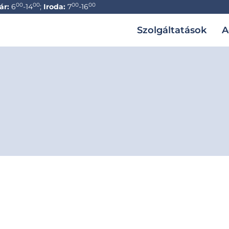
00
00
00
00
ár:
6
-14
;
Iroda:
7
-16
Szolgáltatások
A