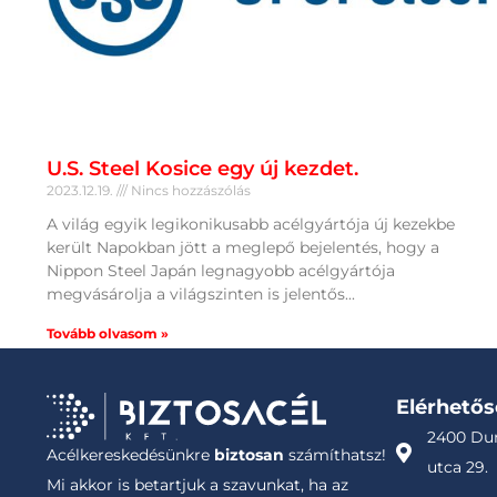
U.S. Steel Kosice egy új kezdet.
2023.12.19.
Nincs hozzászólás
A világ egyik legikonikusabb acélgyártója új kezekbe
került Napokban jött a meglepő bejelentés, hogy a
Nippon Steel Japán legnagyobb acélgyártója
megvásárolja a világszinten is jelentős
Tovább olvasom »
Elérhető
2400 Dun
Acélkereskedésünkre
biztosan
számíthatsz!
utca 29.
Mi akkor is betartjuk a szavunkat, ha az