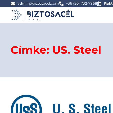
admin@biztosacel.com
+36 (30) 732-7968
Rakt
Címke: US. Steel