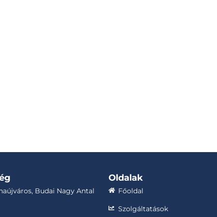
ség
Oldalak
aújváros, Budai Nagy Antal
Főoldal
Szolgáltatások