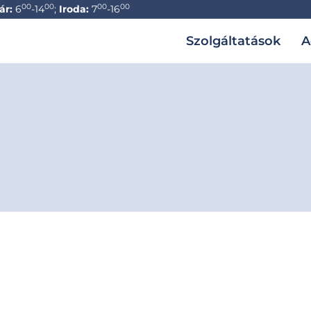
00
00
00
00
ár:
6
-14
;
Iroda:
7
-16
Szolgáltatások
A