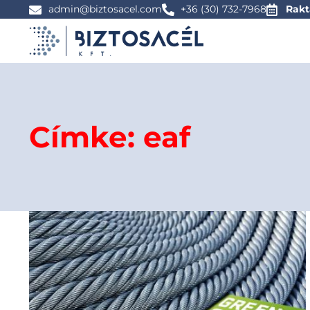
admin@biztosacel.com
+36 (30) 732-7968
Rakt
Címke: eaf