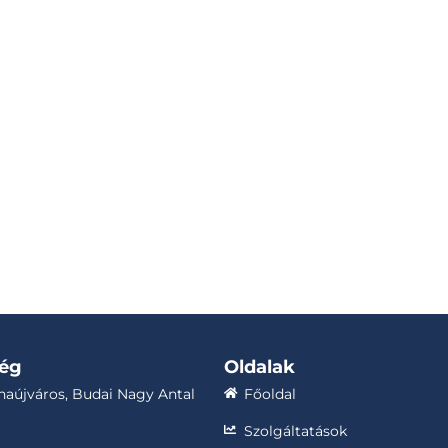
ség
Oldalak
aújváros, Budai Nagy Antal
Főoldal
Szolgáltatások