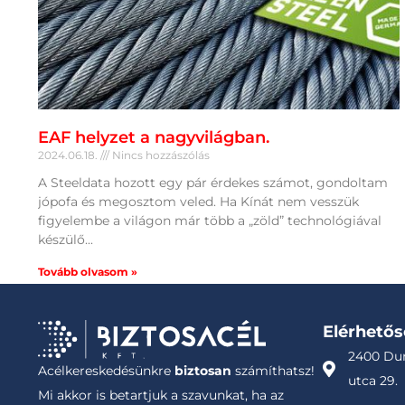
EAF helyzet a nagyvilágban.
2024.06.18.
Nincs hozzászólás
A Steeldata hozott egy pár érdekes számot, gondoltam
jópofa és megosztom veled. Ha Kínát nem vesszük
figyelembe a világon már több a „zöld” technológiával
készülő
Tovább olvasom »
Elérhető
2400 Dun
Acélkereskedésünkre
biztosan
számíthatsz!
utca 29.
Mi akkor is betartjuk a szavunkat, ha az