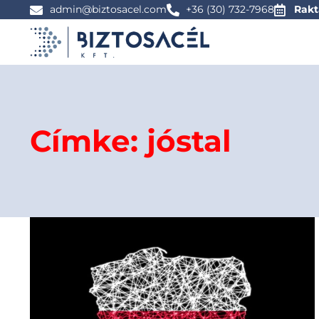
admin@biztosacel.com
+36 (30) 732-7968
Rakt
Címke: jóstal