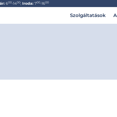
00
00
00
00
ár:
6
-14
;
Iroda:
7
-16
Szolgáltatások
A