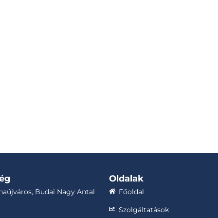
ség
Oldalak
aújváros, Budai Nagy Antal
Főoldal
Szolgáltatások