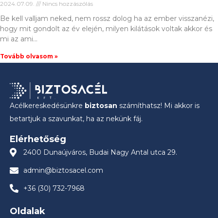
2024.07.09.
Nincs hozzászólás
Be kell valljam neked, nem rossz dolog ha az ember visszanézi,
hogy mit gondolt az év elején, milyen kilátások voltak akkor és
mi az ami
Tovább olvasom »
Acélkereskedésünkre
biztosan
számíthatsz! Mi akkor is
betartjuk a szavunkat, ha az nekünk fáj.
Elérhetőség
2400 Dunaújváros, Budai Nagy Antal utca 29.
admin@biztosacel.com
+36 (30) 732-7968
Oldalak