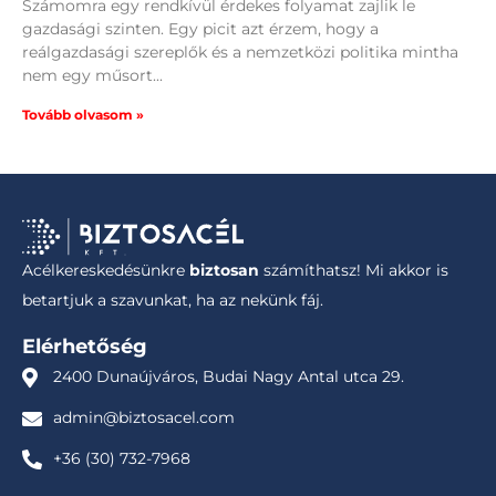
Számomra egy rendkívül érdekes folyamat zajlik le
gazdasági szinten. Egy picit azt érzem, hogy a
reálgazdasági szereplők és a nemzetközi politika mintha
nem egy műsort
Tovább olvasom »
Acélkereskedésünkre
biztosan
számíthatsz! Mi akkor is
betartjuk a szavunkat, ha az nekünk fáj.
Elérhetőség
2400 Dunaújváros, Budai Nagy Antal utca 29.
admin@biztosacel.com
+36 (30) 732-7968