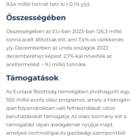
9,54 millió tonnát tett ki (-0,1% y/y).
Összességében
Összességében az EU-ban 2023-ban 126,3 millió
tonna acélt állítottak elő, ami 7,4%-os csökkenés
y/y. Decemberben az uniós országok 2022
decemberéhez képest 2,7%-kal növelték az
acéltermelést – 9,1 millió tonnára.
Támogatások
Az Európai Bizottság nemrégiben jóváhagyott egy
550 millió eurós olasz programot, amely a hidrogén
ipari folyamatokban való felhasználását célzó
beruházásokat támogatja. Az olasz kormány ezt a
támogatást olyan iparágaknak nyújtja majd,
amelyek technológiai és gazdasági szempontból