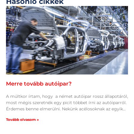
Hasonló cikkek
Merre tovább autóipar?
A múltkor írtam, hogy a német autóipar rossz állapotáról,
most mégis szeretnék egy picit többet írni az autóiparról.
Érdemes benne elmerülni. Nekünk acélosoknak az egyik
Tovább olvasom »