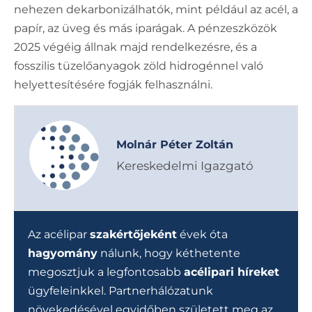
nehezen dekarbonizálhatók, mint például az acél, a
papír, az üveg és más iparágak. A pénzeszközök
2025 végéig állnak majd rendelkezésre, és a
fosszilis tüzelőanyagok zöld hidrogénnel való
helyettesítésére fogják felhasználni.
Molnár Péter Zoltán
Kereskedelmi Igazgató
Az acélipar
szakértőjeként
évek óta
hagyomány
nálunk, hogy kéthetente
megosztjuk a legfontosabb
acélipari híreket
ügyfeleinkkel. Partnerhálózatunk
növekedésével egyidőben született meg az