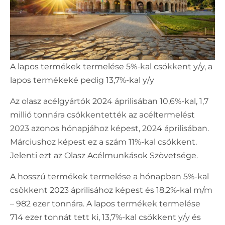
A lapos termékek termelése 5%-kal csökkent y/y, a
lapos termékeké pedig 13,7%-kal y/y
Az olasz acélgyártók 2024 áprilisában 10,6%-kal, 1,7
millió tonnára csökkentették az acéltermelést
2023 azonos hónapjához képest, 2024 áprilisában.
Márciushoz képest ez a szám 11%-kal csökkent.
Jelenti ezt az Olasz Acélmunkások Szövetsége.
A hosszú termékek termelése a hónapban 5%-kal
csökkent 2023 áprilisához képest és 18,2%-kal m/m
– 982 ezer tonnára. A lapos termékek termelése
714 ezer tonnát tett ki, 13,7%-kal csökkent y/y és